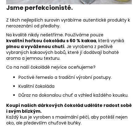
a
Jsme perfekcionisté.
j
Z těch nejlepších surovin vyrábíme autentické produkty k
í
nerozeznání od předlohy.
t
Na kvalitě nikdy nešetříme. Používáme pouze
?
kvalitní hořkou čokoládu s 60 % kakaa
, která vyniká
plnou a vyváženou chutí
. Je vyrobena z pečlivě
vybraných kakaových bobů, které jí dodávají bohaté
aroma a jemnou texturu.
Co na naší čokoládě nejvíce oceňujeme?
HLEDAT
Poctivé řemeslo a tradiční výrobní postupy.
Kvalitní čokoláda
Důraz na dokonalou chuť a vzhled každého kousku.
D
o
Koupí našich dárkových čokolád uděláte radost sobě
p
i svým blízkým.
Každý kus je vyroben s maximální péčí, aby potěšil nejen
o
oko, ale především chuťové buňky.
r
u