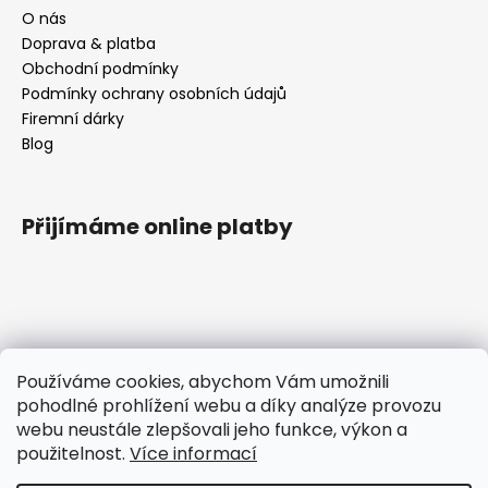
O nás
Doprava & platba
Obchodní podmínky
Podmínky ochrany osobních údajů
Firemní dárky
Blog
Přijímáme online platby
Kontakt
Používáme cookies, abychom Vám umožnili
pohodlné prohlížení webu a díky analýze provozu
tomas
@
ttcokolada.cz
webu neustále zlepšovali jeho funkce, výkon a
+420 732675920
použitelnost.
Více informací
Čokoládové nářadí
ttcoko