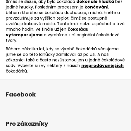
Směs se slisuje, aby byla čokoláda
dokonale hladká
bez
jediné hrudky. Posledním procesem je
končování
,
během kterého se čokoláda dochucuje, míchá, hněte a
provzdušňuje za vyšších teplot, čímž se postupně
uvolňuje kakaové máslo. Tento krok nelze uspěchat a trvá
mnoho hodin. Ve finále už jen
čokoládu
vytemperujeme
a vyrobíme z ní originální čokoládové
tvary.
Během několika let, kdy se výrobě čokodárků věnujeme,
jsme se do této lahůdky zamilovali až po uši. A naši
zákazníci také a často nezůstanou jen u jedné čokoládové
sady. Vyberte si i vy některý z našich
nejprodávanějších
čokodárků.
Z
á
Facebook
p
a
t
í
Pro zákazníky