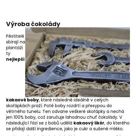
č
u
j
e
Výroba čokolády
m
e
Pěstitelé
sbírají na
plantáži
ty
nejlepší
kakaové boby
, které následně ideálně v celých
skořápkách praží. Poté boby rozdrtí a přesypou do
větrného tunelu. Ten odvane veškeré skořápky a nechá
jen 100% boby, což zaručuje lahodnou chuť čokolády. V
následující fázi se z bobů udělá
kakaový likér
, do kterého
se přidají další ingredience, jako je cukr a sušené mléko.