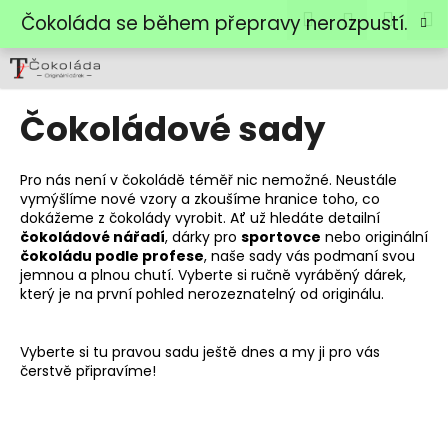
K
Přejít
Hledat
Náku
M
Přihlášen
Čokoláda se během přepravy nerozpustí.
na
o
obsah
Zpět
Zpět
košík
š
í
C
k
Čokoládové sady
o
p
Pro nás není v čokoládě téměř nic nemožné. Neustále
o
vymýšlíme nové vzory a zkoušíme hranice toho, co
t
dokážeme z čokolády vyrobit. Ať už hledáte detailní
ř
čokoládové nářadí
, dárky pro
sportovce
nebo originální
čokoládu podle profese
, naše sady vás podmaní svou
e
jemnou a plnou chutí. Vyberte si ručně vyráběný dárek,
b
který je na první pohled nerozeznatelný od originálu.
u
j
Vyberte si tu pravou sadu ještě dnes a my ji pro vás
e
čerstvě připravíme!
t
e
n