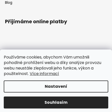
Blog
Přijímáme online platby
Kontakt
Používáme cookies, abychom Vám umožnili
pohodlné prohlížení webu a díky analýze provozu
tomas
@
ttcokolada.cz
webu neustále zlepšovali jeho funkce, výkon a
+420 732675920
použitelnost.
Více informací
Čokoládové nářadí
ttcoko
Nastavení
Vytvořil Shoptet
Souhlasím
Copyright 2026
TTcokolada
. Všechna práva vyhrazena.