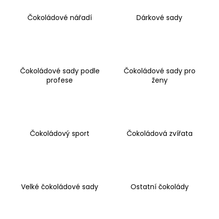
a
Čokoládové nářadí
Dárkové sady
j
í
t
?
Čokoládové sady podle
Čokoládové sady pro
profese
ženy
HLEDAT
Čokoládový sport
Čokoládová zvířata
D
o
p
o
Velké čokoládové sady
Ostatní čokolády
r
u