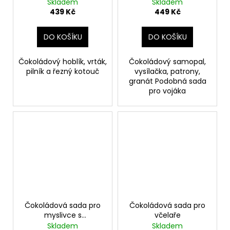
Skladem
Skladem
439 Kč
449 Kč
DO KOŠÍKU
DO KOŠÍKU
Čokoládový hoblík, vrták,
Čokoládový samopal,
pilník a řezný kotouč
vysílačka, patrony,
granát Podobná sada
pro vojáka
Čokoládová sada pro
Čokoládová sada pro
myslivce s
včelaře
dalekohledem
Skladem
Skladem