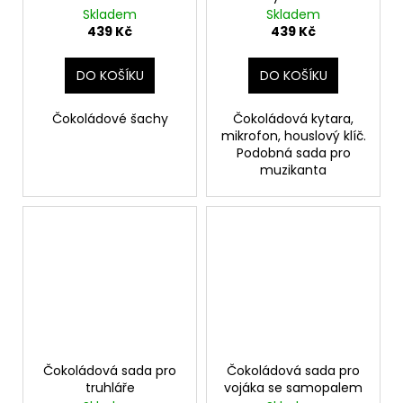
Skladem
Skladem
439 Kč
439 Kč
DO KOŠÍKU
DO KOŠÍKU
Čokoládové šachy
Čokoládová kytara,
mikrofon, houslový klíč.
Podobná sada pro
muzikanta
Čokoládová sada pro
Čokoládová sada pro
truhláře
vojáka se samopalem