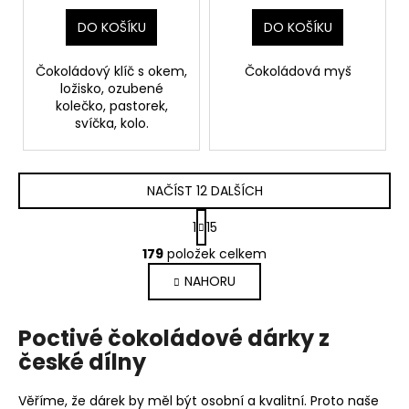
DO KOŠÍKU
DO KOŠÍKU
Čokoládový klíč s okem,
Čokoládová myš
ložisko, ozubené
kolečko, pastorek,
svíčka, kolo.
NAČÍST 12 DALŠÍCH
S
1
15
t
O
r
179
položek celkem
v
á
NAHORU
l
n
k
á
o
d
Poctivé čokoládové dárky z
v
a
á
české dílny
c
n
í
í
Věříme, že dárek by měl být osobní a kvalitní. Proto naše
p