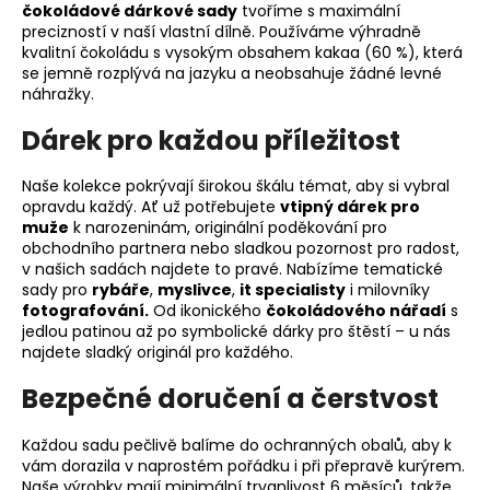
čokoládové dárkové sady
tvoříme s maximální
r
precizností v naší vlastní dílně. Používáme výhradně
v
kvalitní čokoládu s vysokým obsahem kakaa (60 %), která
k
se jemně rozplývá na jazyku a neobsahuje žádné levné
y
náhražky.
v
Dárek pro každou příležitost
ý
p
i
Naše kolekce pokrývají širokou škálu témat, aby si vybral
opravdu každý. Ať už potřebujete
vtipný dárek pro
s
muže
k narozeninám, originální poděkování pro
u
obchodního partnera nebo sladkou pozornost pro radost,
v našich sadách najdete to pravé. Nabízíme tematické
sady pro
rybáře
,
myslivce
,
it specialisty
i milovníky
fotografování.
Od ikonického
čokoládového nářadí
s
jedlou patinou až po symbolické dárky pro štěstí – u nás
najdete sladký originál pro každého.
Bezpečné doručení a čerstvost
Každou sadu pečlivě balíme do ochranných obalů, aby k
vám dorazila v naprostém pořádku i při přepravě kurýrem.
Naše výrobky mají minimální trvanlivost 6 měsíců, takže