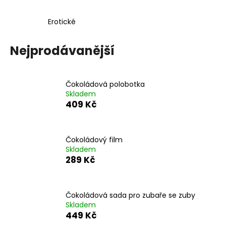
č
u
Erotické
j
e
m
Nejprodávanější
e
Čokoládová polobotka
Skladem
409 Kč
Čokoládový film
Skladem
289 Kč
Čokoládová sada pro zubaře se zuby
Skladem
449 Kč