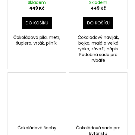
Skladem
Skladem
449 Kč
449 Kč
DO KOŠÍKU
DO KOŠÍKU
Čokoládová pila, metr,
Čokoládový naviják,
šuplera, vrták, pilník.
bojka, malá a velká
rybka, závaží, nápis.
Podobná sada pro
rybáře
Čokoládové šachy
Čokoládová sada pro
kytaristu