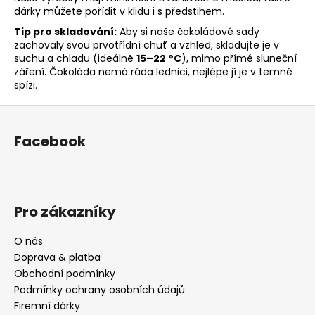
dárky můžete pořídit v klidu i s předstihem.
Tip pro skladování:
Aby si naše čokoládové sady
zachovaly svou prvotřídní chuť a vzhled, skladujte je v
suchu a chladu (ideálně
15–22 °C
), mimo přímé sluneční
záření. Čokoláda nemá ráda lednici, nejlépe jí je v temné
spíži.
Z
á
Facebook
p
a
t
í
Pro zákazníky
O nás
Doprava & platba
Obchodní podmínky
Podmínky ochrany osobních údajů
Firemní dárky