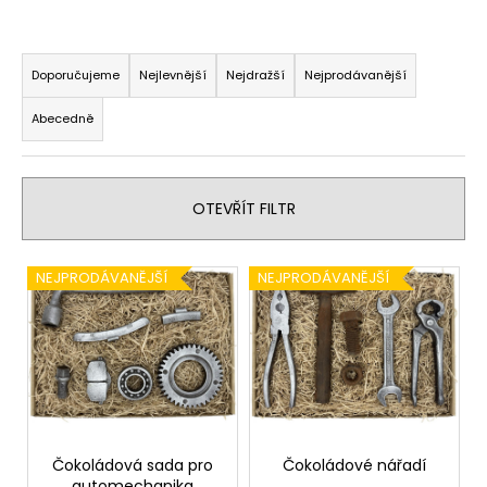
Ř
a
Doporučujeme
Nejlevnější
Nejdražší
Nejprodávanější
z
Abecedně
e
n
í
OTEVŘÍT FILTR
p
r
V
o
NEJPRODÁVANĚJŠÍ
NEJPRODÁVANĚJŠÍ
ý
d
p
u
i
k
s
t
p
ů
r
o
Čokoládová sada pro
Čokoládové nářadí
automechanika