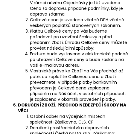
V rámci návrhu Objednávky je též uvedena
Cena za dopravu, případně podmínky, kdy je
doprava zdarma.
Celková cena je uvedena včetně DPH včetně
veškerých poplatků stanovených zákonem.
Platbu Celkové ceny po Vás budeme
požadovat po uzavření Smlouvy a před
předáním Zboží. Úhradu Celkové ceny můžete
provést následujícími způsoby:
Faktura bude vystavena v elektronické podobě
po uhrazení Celkové ceny a bude zaslána na
Vaši e-mailovou adresu.
Vlastnické právo ke Zboží na Vás přechází až
poté, co zaplatíte Celkovou cenu a Zboží
převezmete. V případě platby bankovním
převodem je Celková cena zaplacena
připsáním na Náš účet, v ostatních případech
je zaplacena v okamžik provedení platby.
DORUČENÍ ZBOŽÍ, PŘECHOD NEBEZPEČÍ ŠKODY NA
VĚCI
Osobní odběr na výdejních místech
společnosti
Zásilkovna, GLS, ČP.
Doručení prostřednictvím dopravních
společností
Česká pošta, GLS, Zásilkovna
;