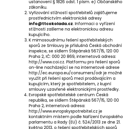
ustanovení § 1826 odst. 1 písm. e) Občanského
zákoníku.
Vyřizování stížností spotřebitelů zajišťujeme
prostřednictvím elektronické adresy
info@ttcokolada.cz
. Informaci o vyřízení
stížnosti zašleme na elektronickou adresu
kupujícího.
K mimosoudnímu řešení spotřebitelských
sporů ze Smlouvy je příslušná Česká obchodní
inspekce, se sídlem Štěpánská 567/15, 120 00
Praha 2, IČ: 000 20 869, internetová adresa:
http://www.coi.cz
. Platformu pro řešení sporů
on-line nacházející se na internetové adrese
http://ec.europa.eu/consumers/odr
je možné
využít při řešení sporů mezi prodávajícím a
kupujícím, který je spotřebitelem, z kupní
smlouvy uzavřené elektronickými prostředky.
Evropské spotřebitelské centrum Česká
republika, se sídlem Štěpánská 567/15, 120 00
Praha 2, internetová adresa:
http://www.evropskyspotrebitel.cz
je
kontaktním místem podle Nařízení Evropského
parlamentu a Rady (EU) č. 524/2013 ze dne 21.
května 2013, o řešení spotřebitelských sporů