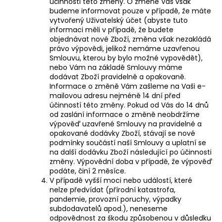
účinnosti této změny.
O změně Vás však
budeme informovat pouze v případě, že máte
vytvořený Uživatelský účet (abyste tuto
informaci měli v případě, že budete
objednávat nové Zboží, změna však nezakládá
právo výpovědi, jelikož nemáme uzavřenou
Smlouvu, kterou by bylo možné vypovědět),
nebo Vám na základě Smlouvy máme
dodávat Zboží pravidelně a opakovaně.
Informace o změně Vám zašleme na Vaši e-
mailovou adresu nejméně 14 dní před
účinností této změny. Pokud od Vás do 14 dnů
od zaslání informace o změně neobdržíme
výpověď uzavřené Smlouvy na pravidelné a
opakované dodávky Zboží, stávají se nové
podmínky součástí naší Smlouvy a uplatní se
na další dodávku Zboží následující po účinnosti
změny. Výpovědní doba v případě, že výpověď
podáte, činí
2 měsíce
.
V případě vyšší moci nebo událostí, které
nelze předvídat (přírodní katastrofa,
pandemie, provozní poruchy, výpadky
subdodavatelů apod.), neneseme
odpovědnost za škodu způsobenou v důsledku