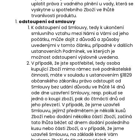
uplatit práva z vadného plnění u vady, která se
vyskytne u spotřebního Zboží ve lhůtě
trvanlivosti produktu.
odstoupení od smlouvy
K odstoupení od Smlouvy, tedy k ukončení
smluvního vztahu mezi Námi a Vámi od jeho
počátku, může dojít z důvodů a způsoby
uvedenými v tomto článku, případně v dalších
ustanoveních Podmínek, ve kterých je
možnost odstoupení výslovně uvedena.
V případě, že jste spotřebitel, tedy osoba
kupující Zboží mimo rámec své podnikatelské
činnosti, máte v souladu s ustanovením §1829
občanského zákoníku právo odstoupit od
Smlouvy bez udání důvodu ve lhůtě 14 dnů
ode dne uzavření Smlouvy, resp. pokud se
jedná o koupi zboží, pak do čtrnácti dnů od
jeho převzetí. V případě, že jsme uzavřeli
Smlouvu, jejímž předmětem je několik kusů
Zboží nebo dodání několika částí Zboží, začíná
tato lhůta běžet až dnem dodání posledního
kusu nebo části Zboží, a v případě, že jsme
uzavřeli Smlouvu, na základě které Vám