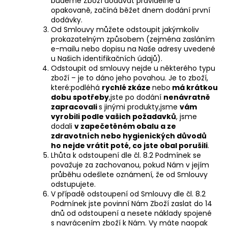
budeme Zboží dodávat pravidelně a
opakovaně, začíná běžet dnem dodání první
dodávky.
Od Smlouvy můžete odstoupit jakýmkoliv
prokazatelným způsobem (zejména zasláním
e-mailu nebo dopisu na Naše adresy uvedené
u Našich identifikačních údajů).
Odstoupit od smlouvy nejde u některého typu
zboží – je to dáno jeho povahou. Je to zboží,
které:
podléhá
rychlé zkáze
nebo
má krátkou
dobu spotřeby
,
jste po dodání
nenávratně
zapracovali
s jinými produkty,
jsme
vám
vyrobili podle vašich požadavků
,
jsme
dodali
v zapečetěném obalu a ze
zdravotních nebo hygienických důvodů
ho nejde vrátit poté, co jste obal porušili
.
Lhůta k odstoupení dle čl. 8.2 Podmínek se
považuje za zachovanou, pokud Nám v jejím
průběhu odešlete oznámení, že od Smlouvy
odstupujete.
V případě odstoupení od Smlouvy dle čl. 8.2
Podmínek jste povinní Nám Zboží zaslat do 14
dnů od odstoupení a nesete náklady spojené
s navrácením zboží k Nám. Vy máte naopak