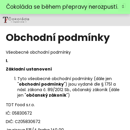
K
Přejít
Hledat
Náku
M
Přihlášen
Čokoláda se během přepravy nerozpustí.
na
o
obsah
Zpět
Zpět
košík
š
í
C
k
Obchodní podmínky
o
p
Všeobecné obchodní podmínky
o
t
I.
ř
Základní ustanovení
e
Tyto všeobecné obchodní podmínky (dále jen
b
"
obchodní podmínky
") jsou vydané dle § 1751 a
násl. zákona č. 89/2012 Sb., občanský zákoník (dále
u
jen "
občanský zákoník
")
j
TDT Food s.r.o.
e
t
IČ: 05830672
e
DIČ: CZ05830672
n
Jaurisova 515/4 Praha 140 00