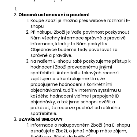
č
u
j
Obecná ustanovení a poučení
e
Koupě Zboží je možná přes webové rozhraní E-
shopu.
m
Při nákupu Zboží je Vaše povinnost poskytnout
e
Nám všechny informace správně a pravdivě.
Informace, které jste Nám poskytli v
Objednávce budeme tedy považovat za
správné a pravdivé.
Na našem E-shopu také poskytujeme přístup k
hodnocení Zboží provedenému jinými
spotřebiteli. Autenticitu takových recenzí
zajišťujeme a kontrolujeme tím, že
propojujeme hodnocení s konkrétními
objednávkami, tudíž v interním systému u
každého hodnocení vidíme i propojené ID
objednávky, a tak jsme schopni ověřit a
prokázat, že recenze pochází od reálného
spotřebitele.
UZAVŘENÍ SMLOUVY
Informace o nakupovaném Zboží (na E-shopu
označujete Zboží, o jehož nákup máte zájem,
tlačítkem
„Přidat do košíku“
);