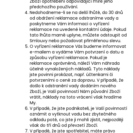
Zboží opotřebení odpovídající míře jeho
předchozího používání.
Nedohodneme-li se na delší lhůtě, do 30 dnů
od obdržení reklamace odstraníme vady a
poskytneme Vám informaci o vyřízení
reklamace na uvedené kontaktní údaje. Pokud
tato lhůta marně uplyne, můžete odstoupit od
Smlouvy nebo požadovat přiměřenou slevu.
O vyřízení reklamace Vás budeme informovat
e-mailem a vydáme Vám potvrzení o datu a
způsobu vyřízení reklamace. Pokud je
reklamace oprávněná, náleží Vám náhrada
účelně vynaložených nákladů. Tyto náklady
jste povinni prokázat, např. účtenkami či
potvrzeními o ceně za dopravu. V případě, že
došlo k odstranění vady dodáním nového
Zboží, je Vaší povinností Nám původní Zboží
vrátit, náklady na toto vrácení však hradíme
My.
V případě, že jste podnikateli, je Vaší povinností
oznámit a vytknout vadu bez zbytečného
odkladu poté, co jste ji mohli zjistit, nejpozději
však do tří dnů od převzetí Zboží.
V případě, že jste spotřebitel, máte právo