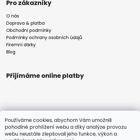
í
Pro zákazníky
O nás
Doprava & platba
Obchodní podmínky
Podmínky ochrany osobních údajů
Firemní dárky
Blog
Přijímáme online platby
Kontakt
Používáme cookies, abychom Vám umožnili
pohodlné prohlížení webu a díky analýze provozu
tomas
@
ttcokolada.cz
webu neustále zlepšovali jeho funkce, výkon a
+420 732675920