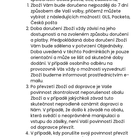
Zboží Vám bude doručeno nejpozději do 7
dní
způsobem dle Vaší volby, přičemž můžete
vybírat z následujících možností: GLS, Packeta,
Česká pošta
Doba doručení Zboží vždy závisí na jeho
dostupnosti a na zvoleném způsobu doručení
a platby. Předpokládaná doba doručení Zboží
Vám bude sdělena v potvrzení Objednávky.
Doba uvedená v těchto Podmínkách je pouze
orientační a může se lišit od skutečné doby
dodání. V případě osobního odběru na
provozovně Vás vždy o možnosti vyzvednutí
Zboží budeme informovat prostřednictvím e-
mailu.
Po převzetí Zboží od dopravce je Vaše
povinnost zkontrolovat neporušenost obalu
Zboží a v případě jakýchkoli závad tuto
skutečnost neprodleně oznámit dopravci a
Nám. V případě, že došlo k závadě na obalu,
která svědčí o neoprávněné manipulaci a
vstupu do zásilky, není Vaší povinností Zboží
od dopravce převzít.
V případě, kdy porušíte svoji povinnost převzít