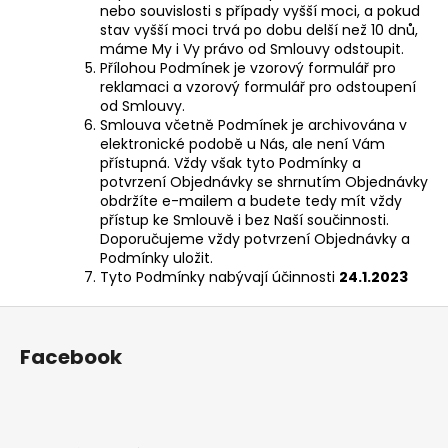
nebo souvislosti s případy vyšší moci, a pokud
stav vyšší moci trvá po dobu delší než 10 dnů,
máme My i Vy právo od Smlouvy odstoupit.
Přílohou Podmínek je vzorový formulář pro
reklamaci a vzorový formulář pro odstoupení
od Smlouvy.
Smlouva včetně Podmínek je archivována v
elektronické podobě u Nás, ale není Vám
přístupná. Vždy však tyto Podmínky a
potvrzení Objednávky se shrnutím Objednávky
obdržíte e-mailem a budete tedy mít vždy
přístup ke Smlouvě i bez Naší součinnosti.
Doporučujeme vždy potvrzení Objednávky a
Podmínky uložit.
Tyto Podmínky nabývají účinnosti
24.1.2023
Z
á
Facebook
p
a
t