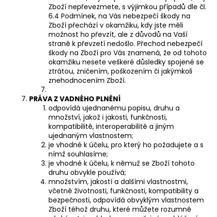
Zboží nepřevezmete, s výjimkou případů dle čl.
6.4 Podmínek, na Vás nebezpečí škody na
Zboží přechází v okamžiku, kdy jste měli
možnost ho převzít, ale z důvodů na Vaší
straně k převzetí nedošlo. Přechod nebezpečí
škody na Zboží pro Vás znamená, že od tohoto
okamžiku nesete veškeré důsledky spojené se
ztrátou, zničením, poškozením či jakýmkoli
znehodnocením Zboží.
PRÁVA Z VADNÉHO PLNĚNÍ
odpovídá ujednanému popisu, druhu a
množství, jakož i jakosti, funkčnosti,
kompatibilitě, interoperabilitě a jiným
ujednaným vlastnostem;
je vhodné k účelu, pro který ho požadujete a s
nímž souhlasíme;
je vhodné k účelu, k němuž se Zboží tohoto
druhu obvykle používá;
množstvím, jakostí a dalšími vlastnostmi,
včetně životnosti, funkčnosti, kompatibility a
bezpečnosti, odpovídá obvyklým vlastnostem
Zboží téhož druhu, které můžete rozumně