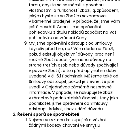
tomu, abyste se seznámili s povahou,
vlastnostmi a funkčností Zboží, tj. způsobem,
jakým byste se se Zbožím seznamovali
v kamenné prodejně. V případě, že jsme Vám
ještě nevrátili Cenu, jsme oprávněni
pohledávku z titulu nákladů započíst na Vaši
pohledávku na vrácení Ceny.
My jsme oprávněni odstoupit od Smlouvy
kdykoliv před tím, než Vám dodáme Zboží,
pokud existují objektivní důvody, proč není
možné Zboží dodat (zejména důvody na
straně třetích osob nebo důvody spočívající
v povaze Zboží), a to i před uplynutím doby
uvedené v čl. 6.1 Podmínek. Můžeme také od
Smlouvy odstoupit, pokud je zjevné, že jste
uvedli v Objednávce záměrně nesprávné
informace. V případě, že nakupujete zboží
v rámci své podnikatelské činnosti, tedy jako
podnikatel, jsme oprávněni od Smlouvy
odstoupit kdykoli, i bez udání důvodu.
Řešení sporů se spotřebiteli
Nejsme ve vztahu ke kupujícím vázáni
žádnými kodexy chování ve smyslu