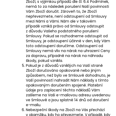
Zboží, s výjimkou případů dle čl. 6.4 Podmínek,
nemá to za následek porušení Naší povinnosti
Vám Zboží doručit. Zároveň to, že Zboží
nepřevezmete, není odstoupení od Smlouvy
mezi Námi a Vámi. Nám ale v takovém
případě vzniká právo od Smlouvy odstoupit
z důvodu Vašeho podstatného porušení
Smlouvy. Pokud se rozhodneme odstoupit od
Smlouvy, je odstoupení účinné v den, kdy Vám
toto odstoupení doručíme. Odstoupení od
Smlouvy nemá vliv na nárok na uhrazení Ceny
za dopravu, případně na nárok na náhradu
škody, pokud vznikla.
Pokud je z důvodů vzniklých na Vaší straně
Zboží doručováno opakovaně nebo jiným
způsobem, než bylo ve Smlouvě dohodnuto, je
Vaší povinností nahradit Nám náklady s tímto
opakovaným doručením spojené. Platební
údaje pro zaplacení těchto nákladů Vám
zašleme na Vaši e-mailovou adresu uvedenou
ve Smlouvě a jsou splatné 14 dnů od doručení
e-mailu.
Nebezpeční škody na Zboží na Vás přechází
v okamžiku, kdy ho převezmete. V případě, kdy