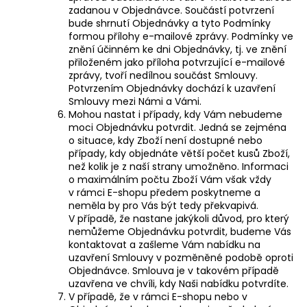
zadanou v Objednávce. Součástí potvrzení
bude shrnutí Objednávky a tyto Podmínky
formou přílohy e-mailové zprávy. Podmínky ve
znění účinném ke dni Objednávky, tj. ve znění
přiloženém jako příloha potvrzující e-mailové
zprávy, tvoří nedílnou součást Smlouvy.
Potvrzením Objednávky dochází k uzavření
Smlouvy mezi Námi a Vámi.
Mohou nastat i případy, kdy Vám nebudeme
moci Objednávku potvrdit. Jedná se zejména
o situace, kdy Zboží není dostupné nebo
případy, kdy objednáte větší počet kusů Zboží,
než kolik je z naší strany umožněno. Informaci
o maximálním počtu Zboží Vám však vždy
v rámci E-shopu předem poskytneme a
neměla by pro Vás být tedy překvapivá.
V případě, že nastane jakýkoli důvod, pro který
nemůžeme Objednávku potvrdit, budeme Vás
kontaktovat a zašleme Vám nabídku na
uzavření Smlouvy v pozměněné podobě oproti
Objednávce. Smlouva je v takovém případě
uzavřena ve chvíli, kdy Naši nabídku potvrdíte.
V případě, že v rámci E-shopu nebo v