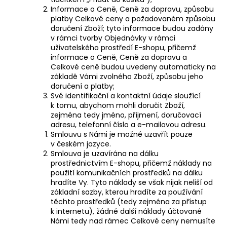
Informace o Ceně, Ceně za dopravu, způsobu
platby Celkové ceny a požadovaném způsobu
doručení Zboží; tyto informace budou zadány
v rámci tvorby Objednávky v rámci
uživatelského prostředí E-shopu, přičemž
informace o Ceně, Ceně za dopravu a
Celkové ceně budou uvedeny automaticky na
základě Vámi zvolného Zboží, způsobu jeho
doručení a platby;
Své identifikační a kontaktní údaje sloužící
k tomu, abychom mohli doručit Zboží,
zejména tedy jméno, příjmení, doručovací
adresu, telefonní číslo a e-mailovou adresu.
Smlouvu s Námi je možné uzavřít pouze
v českém jazyce.
Smlouva je uzavírána na dálku
prostřednictvím E-shopu, přičemž náklady na
použití komunikačních prostředků na dálku
hradíte Vy. Tyto náklady se však nijak neliší od
základní sazby, kterou hradíte za používání
těchto prostředků (tedy zejména za přístup
k internetu), žádné další náklady účtované
Námi tedy nad rámec Celkové ceny nemusíte