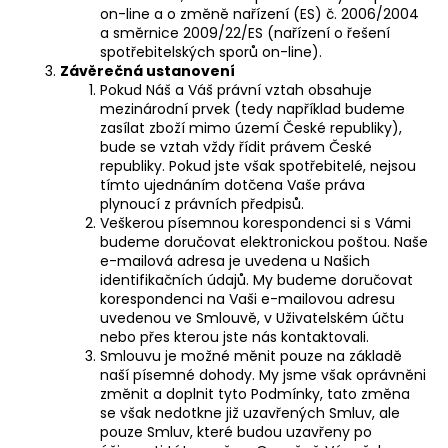
on-line a o změně nařízení (ES) č. 2006/2004
a směrnice 2009/22/ES (nařízení o řešení
spotřebitelských sporů on-line).
Závěrečná ustanovení
Pokud Náš a Váš právní vztah obsahuje
mezinárodní prvek (tedy například budeme
zasílat zboží mimo území České republiky),
bude se vztah vždy řídit právem České
republiky. Pokud jste však spotřebitelé, nejsou
tímto ujednáním dotčena Vaše práva
plynoucí z právních předpisů.
Veškerou písemnou korespondenci si s Vámi
budeme doručovat elektronickou poštou. Naše
e-mailová adresa je uvedena u Našich
identifikačních údajů. My budeme doručovat
korespondenci na Vaši e-mailovou adresu
uvedenou ve Smlouvě, v Uživatelském účtu
nebo přes kterou jste nás kontaktovali.
Smlouvu je možné měnit pouze na základě
naší písemné dohody. My jsme však oprávněni
změnit a doplnit tyto Podmínky, tato změna
se však nedotkne již uzavřených Smluv, ale
pouze Smluv, které budou uzavřeny po