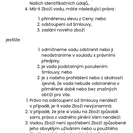
Našich identifikačních údajů,
.
Má-li Zboží vadu, máte následující práva :
přiměřenou slevu z Ceny; nebo
odstoupení od Smlouvy,
zaslání nového zboží
jestliže:
odmítneme vadu odstranit nebo ji
neodstraníme v souladu s právními
předpisy;
je vada podstatným porušením
Smlouvy; nebo
je z našeho prohlášení nebo z okolností
zjevné, že vada nebude odstraněna v
přiměřené době nebo bez značných
obtíží pro Vás.
Právo na odstoupení od Smlouvy nenáleží
v případě, je-li vada Zboží nevýznamná.
V případě, že jste si vadu na Zboží způsobili
sami, práva z vadného plnění Vám nenáleží.
Vadou Zboží není opotřebení Zboží způsobené
jeho obvyklým užíváním nebo u použitého