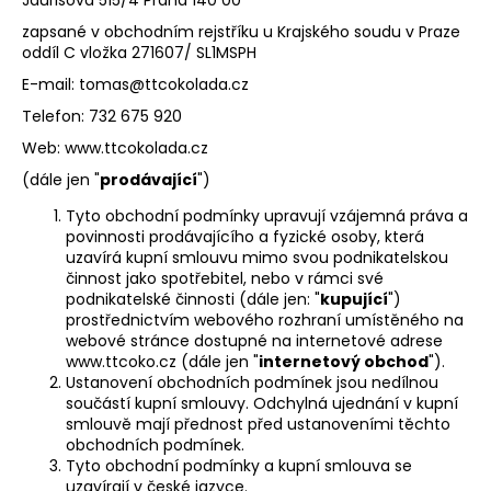
a
zapsané v obchodním rejstříku u Krajského soudu v Praze
j
oddíl C vložka 271607/ SL1MSPH
í
E-mail: tomas@ttcokolada.cz
t
Telefon: 732 675 920
?
Web: www.ttcokolada.cz
(dále jen "
prodávající
")
Tyto obchodní podmínky upravují vzájemná práva a
povinnosti prodávajícího a fyzické osoby, která
HLEDAT
uzavírá kupní smlouvu mimo svou podnikatelskou
činnost jako spotřebitel, nebo v rámci své
podnikatelské činnosti (dále jen: "
kupující
")
prostřednictvím webového rozhraní umístěného na
webové stránce dostupné na internetové adrese
D
www.ttcoko.cz (dále jen "
internetový obchod
").
o
Ustanovení obchodních podmínek jsou nedílnou
p
součástí kupní smlouvy. Odchylná ujednání v kupní
o
smlouvě mají přednost před ustanoveními těchto
r
obchodních podmínek.
Tyto obchodní podmínky a kupní smlouva se
u
uzavírají v české jazyce.