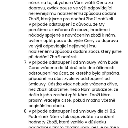
nárok na to, abychom Vám vrátili Cenu za
dopravu, avšak pouze ve výši odpovídající
nejlevnějšímu nabízenému způsobu dodání
Zboží, který jsme pro dodání Zboží nabízeli.
V případě odstoupení z důvodu, že My
porušíme uzavřenou Smlouvu, hradíme i
náklady spojené s navrácením zboží k Nám,
ovšem opět pouze do výše Ceny za dopravu
ve výši odpovídající nejlevnějšímu
nabízenému způsobu dodání Zboží, který jsme
při dodání Zboží nabízeli.
V případě odstoupení od Smlouvy Vám bude
Cena vrácena do 14 dnů ode dne účinnosti
odstoupení na účet, ze kterého byla připsána,
případně na účet zvolený odstoupení od
Smlouvy. Částka však nebude vrácena dříve,
než Zboží obdržíme, nebo Nám prokážete, že
došlo k jeho zaslání zpět Nám. Zboží Nám
prosím vracejte čisté, pokud možno včetně
originálního obalu.
V případě odstoupení od Smlouvy dle čl. 8.2
Podmínek Nám však odpovídáte za snížení
hodnoty Zboží, které vzniklo v důsledku
nakládání s tímto zbožím jinak, než je nutné k