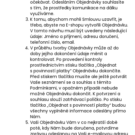
očekávat. Odesláním Objednávky souhlasíte
s tím, že prostředky komunikace na dálku
využíváme.
K tomu, abychom mohli Smlouvu uzavřít, je
třeba, abyste na E-shopu vytvořili Objednávku.
V tomto návrhu musí být uvedeny následující
údaje: Jméno a příjmení, adresu doručení,
telefonní číslo, email.
V průběhu tvorby Objednávky může až do
doby jejího dokončení údaje měnit a
kontrolovat. Po provedení kontroly
prostřednictvím stisku tlačítka „
Objednat
s povinností platby“
Objednávku dokončíte.
Před stiskem tlačítka musíte ale ještě potvrdit
Vaše seznámení se a souhlas s těmito
Podmínkami, v opačném případě nebude
možné Objednávku dokončit.
K potvrzení a
souhlasu slouží zatrhávací políčko
. Po stisku
tlačítka „
Objednat s povinností platby“
budou
všechny vyplněné informace odeslány přímo
Nám.
Vaši Objednávku Vám v co nejkratší době
poté, kdy Nám bude doručena, potvrdíme
zprávou odeslanou na Vaši e-mailovou adresu