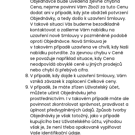
Objednávce bude uvedena zjevně chybná
Cena, nejsme povinni Vám Zboží za tuto Cenu
dodat ani v případě, kdy jste obdrželi potvrzení
Objednávky, a tedy došlo k uzavření Smlouvy.
V takové situaci Vás budeme bezodkladně
kontaktovat a zašleme Vám nabídku na
uzavření nové Smlouvy v pozměněné podobě
oproti Objednávce. Nová Smlouva je
v takovém případě uzavřena ve chvíli, kdy Naši
nabídku potvrdíte. Za zjevnou chybu v Ceně
se považuje například situace, kdy Cena
neodpovídá obvyklé ceně u jiných prodejců
nebo chybí či přebývá cifra.
V případě, kdy dojde k uzavření Smlouvy, Vám
vzniká závazek k zaplacení Celkové ceny.
V případě, že máte zřízen
Uživatelský účet
,
můžete učinit Objednávku jeho
prostřednictvím. I v takovém případě máte ale
povinnost zkontrolovat správnost, pravdivost a
úplnost předvyplněných údajů. Způsob tvorby
Objednávky je však totožný, jako v případě
kupujícího bez Uživatelského účtu, výhodou
však je, že není třeba opakovaně vyplňovat
Vaše identifikační údaje.