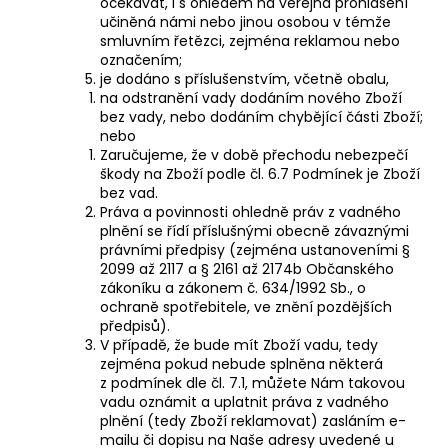
očekávat, i s ohledem na veřejná prohlášení
učiněná námi nebo jinou osobou v témže
smluvním řetězci, zejména reklamou nebo
označením;
je dodáno s příslušenstvím, včetně obalu,
na odstranění vady dodáním nového Zboží
bez vady, nebo dodáním chybějící části Zboží;
nebo
Zaručujeme, že v době přechodu nebezpečí
škody na Zboží podle čl. 6.7 Podmínek je Zboží
bez vad.
Práva a povinnosti ohledně práv z vadného
plnění se řídí příslušnými obecně závaznými
právními předpisy (zejména ustanoveními §
2099 až 2117 a § 2161 až 2174b Občanského
zákoníku a zákonem č. 634/1992 Sb., o
ochraně spotřebitele, ve znění pozdějších
předpisů).
V případě, že bude mít Zboží vadu, tedy
zejména pokud nebude splněna některá
z podmínek dle čl. 7.1, můžete Nám takovou
vadu oznámit a uplatnit práva z vadného
plnění (tedy Zboží reklamovat) zasláním e-
mailu či dopisu na Naše adresy uvedené u