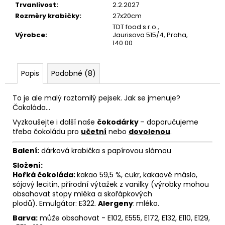
č
Trvanlivost
:
2.2.2027
u
Rozměry krabičky
:
27x20cm
j
TDT food s.r.o.,
e
Výrobce
:
Jaurisova 515/4, Praha,
140 00
m
e
Popis
Podobné (8)
To je ale malý roztomilý pejsek. Jak se jmenuje?
Čokoláda...
Vyzkoušejte i další naše
čokodárky
– doporučujeme
třeba čokoládu pro
učetní
nebo
dovolenou
.
Balení:
dárková krabička s papírovou slámou
Složení:
Hořká čokoláda:
kakao 59,5 %, cukr, kakaové máslo,
sójový lecitin, přírodní výtažek z vanilky (výrobky mohou
obsahovat stopy mléka a skořápkových
plodů). Emulgátor: E322.
Alergeny
:
mléko.
Barva:
může obsahovat - E102, E555, E172, E132, E110, E129,