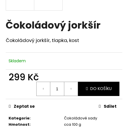
a
j
í
Čokoládový jorkšír
t
?
Čokoládový jorkšír, tlapka, kost
Skladem
HLEDAT
299 Kč
Měrná
DO KOŠÍKU
cena:
D
o
p
Zeptat se
Sdílet
o
r
Kategorie
:
Čokoládové sady
u
Hmotnost
:
cca 100 g