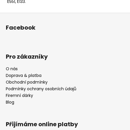
E551, E133.
Z
á
Facebook
p
a
t
í
Pro zákazníky
O nás
Doprava & platba
Obchodní podmínky
Podmínky ochrany osobních údajů
Firemní dárky
Blog
Přijímáme online platby