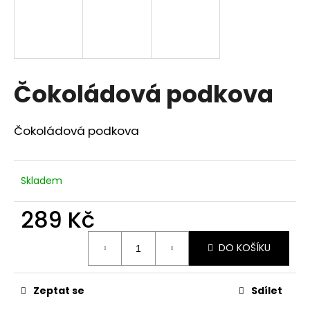
a
j
í
t
Čokoládová podkova
?
Čokoládová podkova
HLEDAT
Skladem
289 Kč
D
o
Měrná
DO KOŠÍKU
p
cena:
o
r
Zeptat se
Sdílet
u