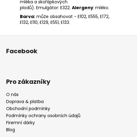
mléka a skořápkových
plodů). Emulgátor: E322.
Alergeny
:
mléko.
Barva:
může obsahovat - E102, E555, E172,
E132, E110, E129, E551, E133.
Z
á
Facebook
p
a
t
í
Pro zákazníky
O nás
Doprava & platba
Obchodní podmínky
Podmínky ochrany osobních údajů
Firemní dárky
Blog