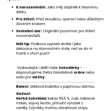
K narozeninám:
Jako milý doplněk k hlavnímu
dárku.
Pro štěstí:
Před zkouškou, operací nebo důležitým
životním krokem.
Svatební dar:
Originální pozornost pro štěstí
novomanželů.
Náš tip:
Podkova vypadá skvěle i jako
dekorace na slavnostním stole, než se do ní
hosté s chutí pustí!
Vyzkoušejte i další naše
čokodárky
–
doporučujeme třeba čokoládové
srdce
nebo
sadu pro
slečny
.
Balení:
dárková krabička s papírovou slámou
Složení:
Hořká čokoláda:
kakao 59,5 %, cukr, kakaové
máslo, sójový lecitin, přírodní výtažek z
vanilky (výrobky mohou obsahovat stopy