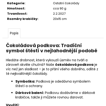
č
Kategorie
:
Ostatní čokolády
u
Hmotnost
:
cca 90 g
j
Trvanlivost
:
2.2.2027
e
Rozměry krabičky
:
20x15 cm
m
e
Popis
Čokoládová podkova: Tradiční
symbol štěstí v nejlahodnější podobě
Hledáte drobnost, která vykouzlí úsměv na tváři a
zároveň skvěle chutná? Naše
čokoládová podkova
je
víc než jen sladkost – je to přání všeho dobrého, odlité z
té nejkvalitnější čokolády.
Symbolika:
Podkova je odedávna symbolem
štěstí a ochrany.
Dárkové balení:
Podkovu dodáváme v dárkové
krabičce, takže ji můžete rovnou darovat.
Využití: