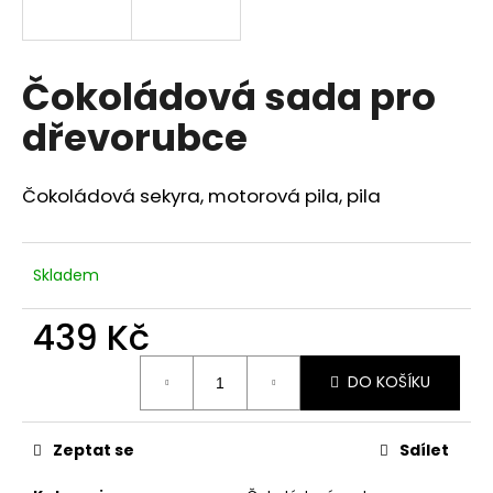
a
j
í
Čokoládová sada pro
t
dřevorubce
?
Čokoládová sekyra, motorová pila, pila
HLEDAT
Skladem
439 Kč
D
Měrná
o
DO KOŠÍKU
cena:
p
o
r
Zeptat se
Sdílet
u