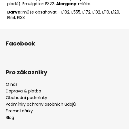
plodů). Emulgátor: E322.
Alergeny
:
mléko.
Barva:
může obsahovat - E102, E555, E172, E132, E110, E129,
E551, E133.
Z
á
Facebook
p
a
t
í
Pro zákazníky
O nás
Doprava & platba
Obchodní podmínky
Podmínky ochrany osobních údajů
Firemní dárky
Blog