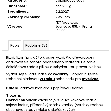
č
Kategorie
:
Čokoládové sady
u
Hmotnost
:
cca 200 g
j
Trvanlivost
:
2.2.2027
e
Rozměry krabičky
:
27x20cm
m
TDT food s.r.o.,
Výrobce
:
Jaurisova 515/4, Praha,
e
140 00
Popis
Podobné (8)
Řízní, řízni, řízni, ať to krásně vyzní. Pro dřevorubce i
obdivovatele tohoto nádherného materiálu je tahle
čokoládová sada s pilkou a sekyrkou tou pravou volbou.
Vyzkoušejte i další naše
čokodárky
– doporučujeme
třeba čokoládovou
vrtačku
nebo sadu pro
myslivce
.
Balení:
dárková krabička s papírovou slámou
Složení:
Hořká čokoláda:
kakao 59,5 %, cukr, kakaové máslo,
sójový lecitin, přírodní výtažek z vanilky (výrobky mohou
obsahovat stopy mléka a skořápkových