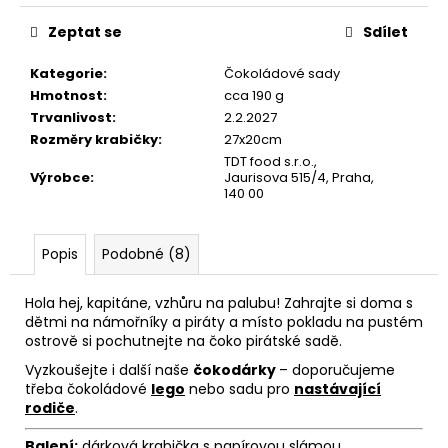
č
u
Zeptat se
Sdílet
j
e
Kategorie
:
Čokoládové sady
m
Hmotnost
:
cca 190 g
e
Trvanlivost
:
2.2.2027
Rozměry krabičky
:
27x20cm
TDT food s.r.o.,
Výrobce
:
Jaurisova 515/4, Praha,
140 00
Popis
Podobné (8)
Hola hej, kapitáne, vzhůru na palubu! Zahrajte si doma s
dětmi na námořníky a piráty a místo pokladu na pustém
ostrově si pochutnejte na čoko pirátské sadě.
Vyzkoušejte i další naše
čokodárky
– doporučujeme
třeba čokoládové
lego
nebo sadu pro
nastávající
rodiče
.
Balení:
dárková krabička s papírovou slámou