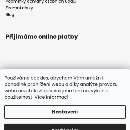
Podmínky ochrany osobních údajů
Firemní dárky
Blog
Přijímáme online platby
Kontakt
Používáme cookies, abychom Vám umožnili
pohodlné prohlížení webu a díky analýze provozu
tomas
@
ttcokolada.cz
webu neustále zlepšovali jeho funkce, výkon a
+420 732675920
použitelnost.
Více informací
Čokoládové nářadí
ttcoko
Nastavení
Vytvořil Shoptet