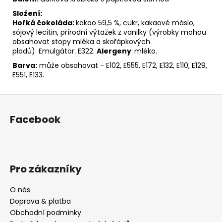
Složení:
Hořká čokoláda:
kakao 59,5 %, cukr, kakaové máslo,
sójový lecitin, přírodní výtažek z vanilky (výrobky mohou
obsahovat stopy mléka a skořápkových
plodů). Emulgátor: E322.
Alergeny
:
mléko.
Barva:
může obsahovat - E102, E555, E172, E132, E110, E129,
E551, E133.
Z
á
Facebook
p
a
t
í
Pro zákazníky
O nás
Doprava & platba
Obchodní podmínky