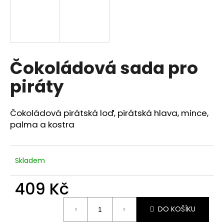
a
j
í
t
Čokoládová sada pro
?
piráty
Čokoládová pirátská loď, pirátská hlava, mince,
HLEDAT
palma a kostra
D
Skladem
o
p
409 Kč
o
Měrná
r
DO KOŠÍKU
cena:
u