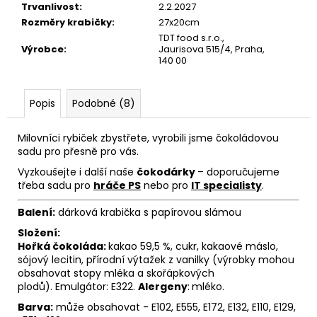
č
Trvanlivost
:
2.2.2027
u
Rozměry krabičky
:
27x20cm
j
TDT food s.r.o.,
e
Výrobce
:
Jaurisova 515/4, Praha,
140 00
m
e
Popis
Podobné (8)
Milovníci rybiček zbystřete, vyrobili jsme čokoládovou
sadu pro přesně pro vás.
Vyzkoušejte i další naše
čokodárky
– doporučujeme
třeba sadu pro
hráče PS
nebo pro
IT specialisty
.
Balení:
dárková krabička s papírovou slámou
Složení:
Hořká čokoláda:
kakao 59,5 %, cukr, kakaové máslo,
sójový lecitin, přírodní výtažek z vanilky (výrobky mohou
obsahovat stopy mléka a skořápkových
plodů). Emulgátor: E322.
Alergeny
:
mléko.
Barva:
může obsahovat - E102, E555, E172, E132, E110, E129,