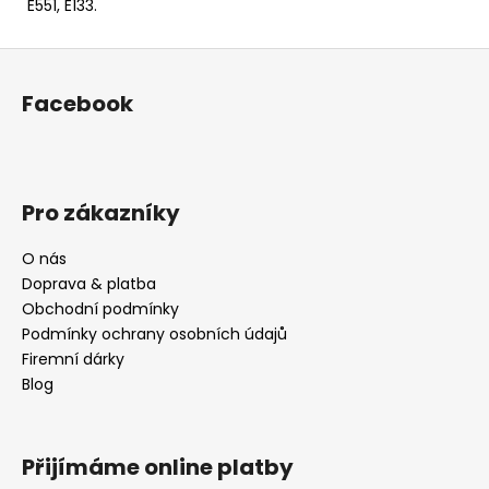
E551, E133.
Z
á
Facebook
p
a
t
í
Pro zákazníky
O nás
Doprava & platba
Obchodní podmínky
Podmínky ochrany osobních údajů
Firemní dárky
Blog
Přijímáme online platby