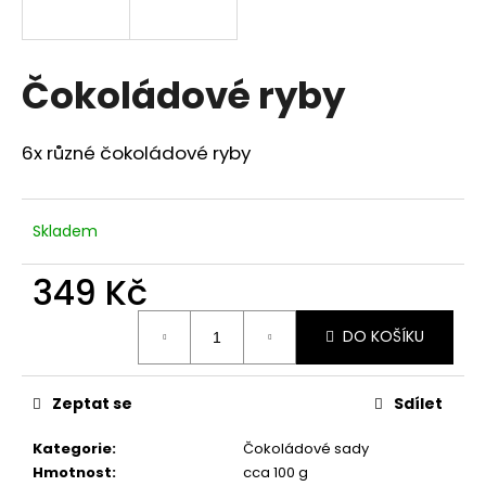
a
j
í
Čokoládové ryby
t
?
6x různé čokoládové ryby
Skladem
HLEDAT
349 Kč
Měrná
DO KOŠÍKU
cena:
D
o
p
Zeptat se
Sdílet
o
r
Kategorie
:
Čokoládové sady
u
Hmotnost
:
cca 100 g