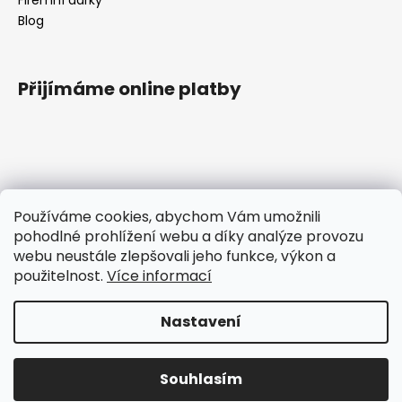
Blog
Přijímáme online platby
Kontakt
Používáme cookies, abychom Vám umožnili
pohodlné prohlížení webu a díky analýze provozu
tomas
@
ttcokolada.cz
webu neustále zlepšovali jeho funkce, výkon a
+420 732675920
použitelnost.
Více informací
Čokoládové nářadí
ttcoko
Nastavení
Vytvořil Shoptet
Souhlasím
Copyright 2026
TTcokolada
. Všechna práva vyhrazena.