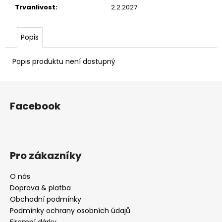
č
Trvanlivost
:
2.2.2027
u
j
e
Popis
m
e
Popis produktu není dostupný
Z
á
Facebook
p
a
t
í
Pro zákazníky
O nás
Doprava & platba
Obchodní podmínky
Podmínky ochrany osobních údajů
Firemní dárky