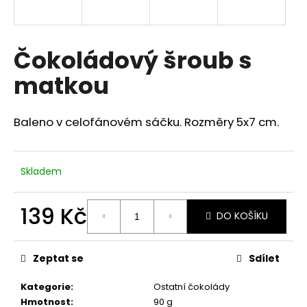
a
j
í
Čokoládový šroub s
t
matkou
?
Baleno v celofánovém sáčku. Rozměry 5x7 cm.
HLEDAT
Skladem
139 Kč
DO KOŠÍKU
D
o
Měrná
cena:
p
Zeptat se
Sdílet
o
r
Kategorie
:
Ostatní čokolády
u
Hmotnost
:
90 g