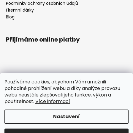
Podmínky ochrany osobních údajů
Firemní dárky
Blog
Přijímáme online platby
Kontakt
Používáme cookies, abychom Vám umožnili
pohodlné prohlížení webu a díky analýze provozu
tomas
@
ttcokolada.cz
webu neustále zlepšovali jeho funkce, výkon a
+420 732675920
použitelnost.
Více informací
Čokoládové nářadí
ttcoko
Nastavení
Vytvořil Shoptet