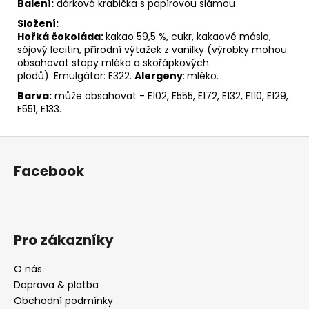
Balení:
dárková krabička s papírovou slámou
Složení:
Hořká čokoláda:
kakao 59,5 %, cukr, kakaové máslo,
sójový lecitin, přírodní výtažek z vanilky (výrobky mohou
obsahovat stopy mléka a skořápkových
plodů). Emulgátor: E322.
Alergeny
:
mléko.
Barva:
může obsahovat - E102, E555, E172, E132, E110, E129,
E551, E133.
Z
á
Facebook
p
a
t
í
Pro zákazníky
O nás
Doprava & platba
Obchodní podmínky