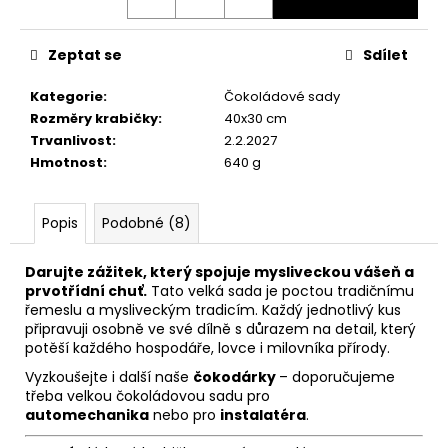
č
u
j
Zeptat se
Sdílet
e
m
Kategorie
:
Čokoládové sady
e
Rozměry krabičky
:
40x30 cm
Trvanlivost
:
2.2.2027
Hmotnost
:
640 g
Popis
Podobné (8)
Darujte zážitek, který spojuje mysliveckou vášeň a
prvotřídní chuť.
Tato velká sada je poctou tradičnímu
řemeslu a mysliveckým tradicím. Každý jednotlivý kus
připravuji osobně ve své dílně s důrazem na detail, který
potěší každého hospodáře, lovce i milovníka přírody.
Vyzkoušejte i další naše
čokodárky
– doporučujeme
třeba velkou čokoládovou sadu pro
automechanika
nebo pro
instalatéra
.