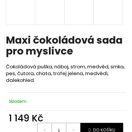
a
j
í
t
Maxi čokoládová sada
?
pro myslivce
Čokoládová puška, náboj, strom, medvěd, srnka,
HLEDAT
pes, čutora, chata, trofej jelena, medvědi,
dalekohled.
D
o
Skladem
p
o
1 149 Kč
r
Měrná
u
DO KOŠÍKU
cena: