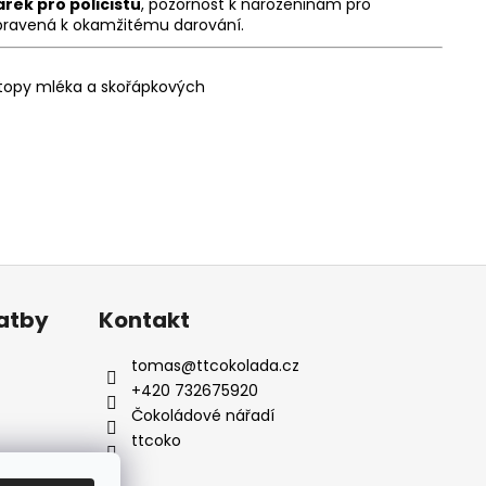
árek pro policistu
, pozornost k narozeninám pro
ipravená k okamžitému darování.
 stopy mléka a skořápkových
latby
Kontakt
tomas
@
ttcokolada.cz
+420 732675920
Čokoládové nářadí
ttcoko