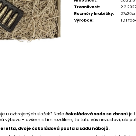
Hmotnost
:
cca 210
Trvanlivost
:
2.2.202
Rozměry krabičky
:
27x20c
Výrobce
:
TDT food
je u ozbrojených složek? Naše
čokoládová sada se zbraní
je 
 výbava – ovšem s tím rozdílem, že tato vás nezastaví, ale pot
eretta, dvoje čokoládová pouta a sadu nábojů.