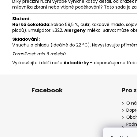
Díky precizní ruční výrobě vynikne každý detail, od drážek
milovníka zbraní nebo vtipné poděkování? Tato sada je z
Složení:
Hořká čokoláda:
kakao 59,5 %, cukr, kakaové máslo, sójo
plodů). Emulgátor: E322.
Alergeny
:
mléko. Barva
:
může obsah
Skladování:
V suchu a chladu (ideálně do 22 °C). Nevystavujte přímému
Trvanlivost: min 6 měsíců.
Vyzkoušejte i další naše
čokodárky
– doporučujeme třeb
Z
á
Facebook
Pro 
p
a
O ná
t
Dopr
í
Obch
Podm
údaj