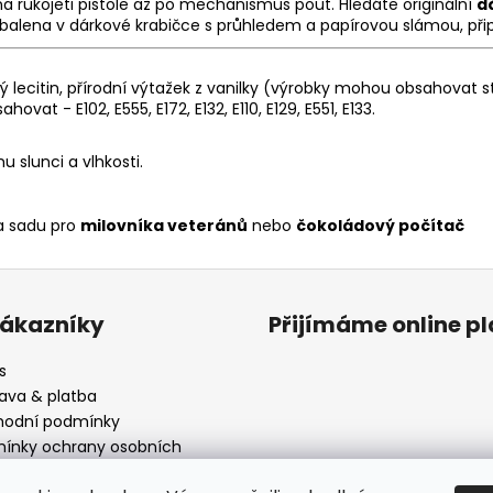
 na rukojeti pistole až po mechanismus pout. Hledáte originální
d
abalena v dárkové krabičce s průhledem a papírovou slámou, př
vý lecitin, přírodní výtažek z vanilky (výrobky mohou obsahovat
ovat - E102, E555, E172, E132, E110, E129, E551, E133.
 slunci a vlhkosti.
a sadu pro
milovníka veteránů
nebo
čokoládový počítač
zákazníky
Přijímáme online p
s
ava & platba
odní podmínky
ínky ochrany osobních
ů