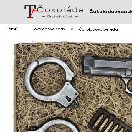
K
Přejít
na
o
Čokoládové sad
obsah
Zpět
Zpět
š
do
do
í
Domů
Čokoládové sady
Čokoládová beretta
k
obchodu
obchodu