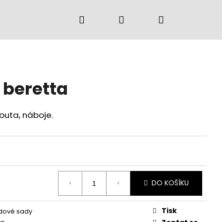
Hledat
Přihlášení
Nákupní
košík
 beretta
outa, náboje.
DO KOŠÍKU
Tisk
dové sady