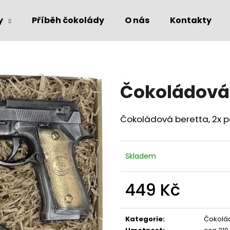
y
Příběh čokolády
O nás
Kontakty
Co potřebujete najít?
Čokoládová
HLEDAT
Čokoládová beretta, 2x p
Doporučujeme
Skladem
449 Kč
Měrná
cena:
Kategorie
:
Čokolá