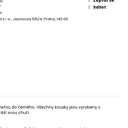
 g
Zeptat se
7
Sdílet
m
 s.r.o., Jaurisova 515/4, Praha, 140 00
trefou do černého. Všechny kousky jsou vyrobeny s
ěší svou chutí.