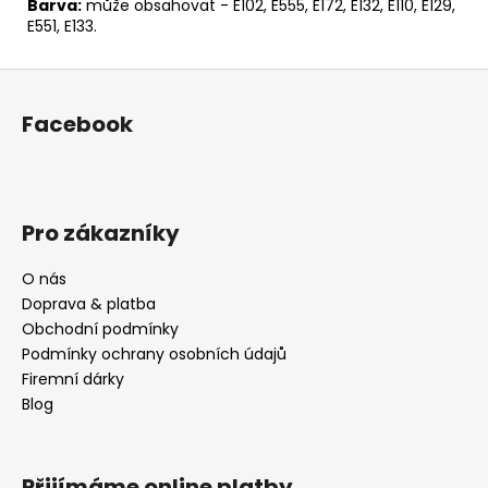
Barva:
může obsahovat - E102, E555, E172, E132, E110, E129,
E551, E133.
Z
á
Facebook
p
a
t
í
Pro zákazníky
O nás
Doprava & platba
Obchodní podmínky
Podmínky ochrany osobních údajů
Firemní dárky
Blog
Přijímáme online platby