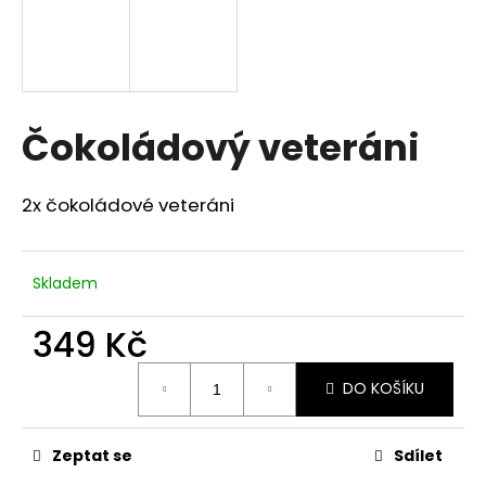
a
j
í
t
Čokoládový veteráni
?
2x čokoládové veteráni
HLEDAT
Skladem
349 Kč
D
o
Měrná
DO KOŠÍKU
p
cena:
o
r
Zeptat se
Sdílet
u