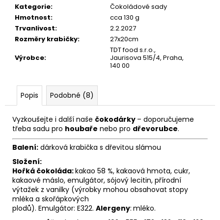
č
Kategorie
:
Čokoládové sady
u
Hmotnost
:
cca 130 g
j
Trvanlivost
:
2.2.2027
e
Rozměry krabičky
:
27x20cm
m
TDT food s.r.o.,
e
Výrobce
:
Jaurisova 515/4, Praha,
140 00
Popis
Podobné (8)
Vyzkoušejte i další naše
čokodárky
– doporučujeme
třeba sadu pro
houbaře
nebo pro
dřevorubce
.
Balení:
dárková krabička s dřevitou slámou
Složení:
Hořká čokoláda:
kakao 58 %, kakaová hmota, cukr,
kakaové máslo, emulgátor, sójový lecitin, přírodní
výtažek z vanilky (výrobky mohou obsahovat stopy
mléka a skořápkových
plodů). Emulgátor: E322.
Alergeny
:
mléko.