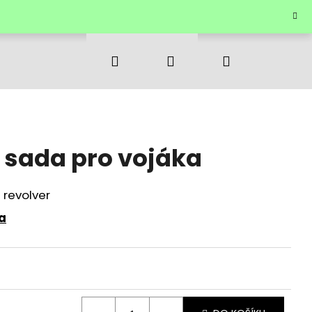
Hledat
Přihlášení
Nákupní
košík
sada pro vojáka
 revolver
a