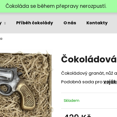
Čokoláda se během přepravy nerozpustí.
y
Příběh čokolády
O nás
Kontakty
Co potřebujete najít?
ka
HLEDAT
Čokoládová 
Doporučujeme
Čokoládový granát, nůž a
Podobná sada pro
voják
Skladem