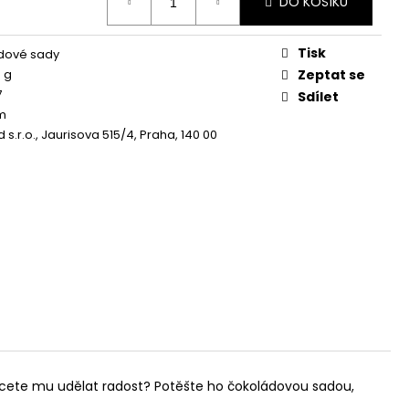
DO KOŠÍKU
Tisk
dové sady
 g
Zeptat se
7
Sdílet
m
 s.r.o., Jaurisova 515/4, Praha, 140 00
Chcete mu udělat radost? Potěšte ho čokoládovou sadou,