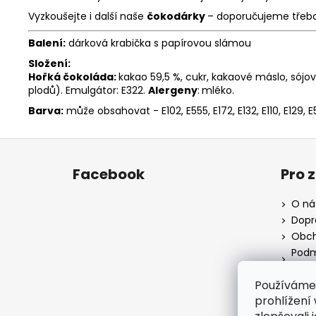
Vyzkoušejte i další naše
čokodárky
– doporučujeme třeb
Balení:
dárková krabička s papírovou slámou
Složení:
Hořká čokoláda:
kakao 59,5 %, cukr, kakaové máslo, sójo
plodů). Emulgátor: E322.
Alergeny
:
mléko.
Barva:
může obsahovat - E102, E555, E172, E132, E110, E129, E5
Z
á
Facebook
Pro 
p
a
O ná
t
Dopr
í
Obch
Podm
údaj
Fire
Používáme
Blog
prohlížení