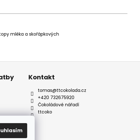
 stopy mléka a skořápkových
latby
Kontakt
tomas
@
ttcokolada.cz
+420 732675920
Čokoládové nářadí
ttcoko
ouhlasím