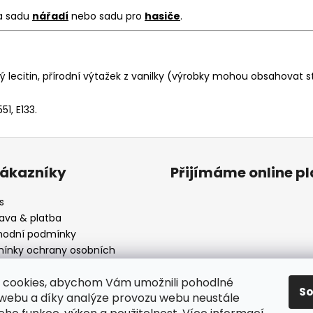
a sadu
nářadí
nebo sadu pro
hasiče
.
vý lecitin, přírodní výtažek z vanilky (výrobky mohou obsahovat
51, E133.
zákazníky
Přijímáme online p
s
ava & platba
odní podmínky
ínky ochrany osobních
ů
mní dárky
 cookies, abychom Vám umožnili pohodlné
S
 webu a díky analýze provozu webu neustále