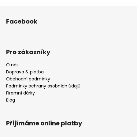
Z
á
Facebook
p
a
t
í
Pro zákazníky
O nás
Doprava & platba
Obchodní podmínky
Podmínky ochrany osobních údajů
Firemní dárky
Blog
Přijímáme online platby