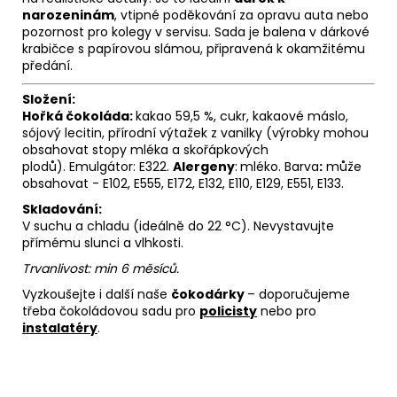
narozeninám
, vtipné poděkování za opravu auta nebo
pozornost pro kolegy v servisu. Sada je balena v dárkové
krabičce s papírovou slámou, připravená k okamžitému
předání.
Složení:
Hořká čokoláda:
kakao 59,5 %, cukr, kakaové máslo,
sójový lecitin, přírodní výtažek z vanilky (výrobky mohou
obsahovat stopy mléka a skořápkových
plodů). Emulgátor: E322.
Alergeny
:
mléko.
Barva
:
může
obsahovat - E102, E555, E172, E132, E110, E129, E551, E133.
Skladování:
V suchu a chladu (ideálně do 22 °C). Nevystavujte
přímému slunci a vlhkosti.
Trvanlivost: min 6 měsíců.
Vyzkoušejte i další naše
čokodárky
– doporučujeme
třeba čokoládovou sadu pro
policisty
nebo pro
instalatéry
.