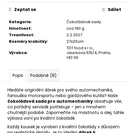
č
u
Zeptat se
Sdílet
j
e
Kategorie
:
Čokoládové sady
m
Hmotnost
:
cca 190 g
e
Trvanlivost
:
2.2.2027
Rozměry krabičky
:
27x20cm
TDT food s.r.o.,
Výrobce
:
Jaurisova 515/4, Praha,
140 00
Popis
Podobné (8)
Hledáte originální dárek pro svého automechanika,
fanouška motorsportu nebo garážového kutila? Naše
čokoládová sada pro automechaniky
obsahuje vše,
co pořádný servisák potřebuje – jen v mnohem
chutnější podobě. Zapomeňte na mastnotu a olej, tahle
výbava voní po kvalitní čokoládě.
Každý kousek je vyroben z kvalitní čokolády s důrazem
na realistické detaily. Je to ideální
dárek k