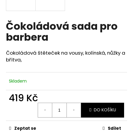
a
j
í
Čokoládová sada pro
t
barbera
?
Čokoládová štěteček na vousy, kolínská, nůžky a
břitva,
HLEDAT
Skladem
D
419 Kč
o
Měrná
p
DO KOŠÍKU
cena:
o
r
u
Zeptat se
Sdílet