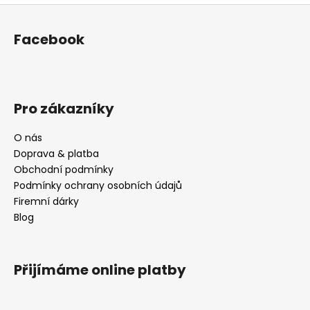
Z
á
Facebook
p
a
t
í
Pro zákazníky
O nás
Doprava & platba
Obchodní podmínky
Podmínky ochrany osobních údajů
Firemní dárky
Blog
Přijímáme online platby