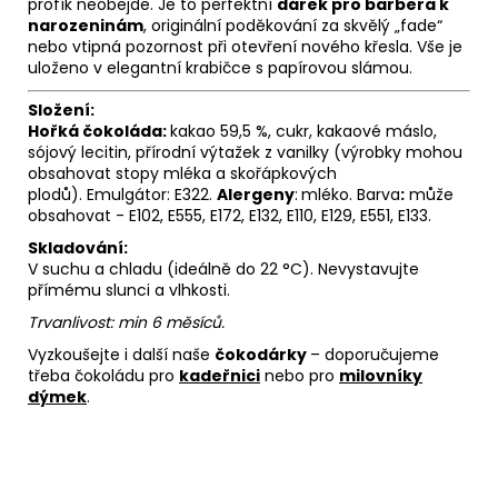
profík neobejde. Je to perfektní
dárek pro barbera k
narozeninám
, originální poděkování za skvělý „fade“
nebo vtipná pozornost při otevření nového křesla. Vše je
uloženo v elegantní krabičce s papírovou slámou.
Složení:
Hořká čokoláda:
kakao 59,5 %, cukr, kakaové máslo,
sójový lecitin, přírodní výtažek z vanilky (výrobky mohou
obsahovat stopy mléka a skořápkových
plodů). Emulgátor: E322.
Alergeny
:
mléko. Barva
:
může
obsahovat - E102, E555, E172, E132, E110, E129, E551, E133.
Skladování:
V suchu a chladu (ideálně do 22 °C). Nevystavujte
přímému slunci a vlhkosti.
Trvanlivost: min 6 měsíců.
Vyzkoušejte i další naše
čokodárky
– doporučujeme
třeba čokoládu pro
kadeřnici
nebo pro
milovníky
dýmek
.