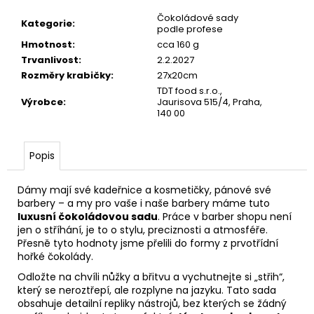
č
u
Čokoládové sady
Kategorie
:
podle profese
j
Hmotnost
:
cca 160 g
e
Trvanlivost
:
2.2.2027
m
Rozměry krabičky
:
27x20cm
e
TDT food s.r.o.,
Výrobce
:
Jaurisova 515/4, Praha,
140 00
Popis
Dámy mají své kadeřnice a kosmetičky, pánové své
barbery – a my pro vaše i naše barbery máme tuto
luxusní čokoládovou sadu
. Práce v barber shopu není
jen o stříhání, je to o stylu, preciznosti a atmosféře.
Přesně tyto hodnoty jsme přelili do formy z prvotřídní
hořké čokolády.
Odložte na chvíli nůžky a břitvu a vychutnejte si „střih“,
který se neroztřepí, ale rozplyne na jazyku. Tato sada
obsahuje detailní repliky nástrojů, bez kterých se žádný