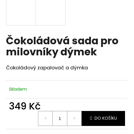
a
j
í
t
Čokoládová sada pro
?
milovníky dýmek
Čokoládový zapalovač a dýmka
HLEDAT
Skladem
D
o
349 Kč
p
Měrná
o
DO KOŠÍKU
cena:
r
u