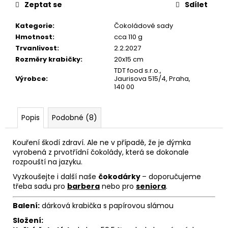
č
Zeptat se
Sdílet
u
j
Kategorie
:
Čokoládové sady
e
Hmotnost
:
cca 110 g
m
Trvanlivost
:
2.2.2027
e
Rozměry krabičky
:
20x15 cm
TDT food s.r.o.,
Výrobce
:
Jaurisova 515/4, Praha,
140 00
Popis
Podobné (8)
Kouření škodí zdraví. Ale ne v případě, že je dýmka
vyrobená z prvotřídní čokolády, která se dokonale
rozpouští na jazyku.
Vyzkoušejte i další naše
čokodárky
– doporučujeme
třeba sadu pro
barbera
nebo pro
seniora
.
Balení:
dárková krabička s papírovou slámou
Složení: