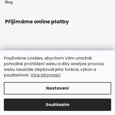
Blog
Přijímáme online platby
Kontakt
Používáme cookies, abychom Vám umožnili
pohodlné prohlížení webu a díky analýze provozu
tomas
@
ttcokolada.cz
webu neustále zlepšovali jeho funkce, výkon a
+420 732675920
použitelnost.
Více informací
Čokoládové nářadí
ttcoko
Nastavení
Vytvořil Shoptet
Souhlasím
Copyright 2026
TTcokolada
. Všechna práva vyhrazena.