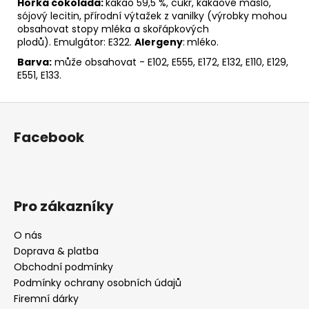
Hořká čokoláda:
kakao 59,5 %, cukr, kakaové máslo,
sójový lecitin, přírodní výtažek z vanilky (výrobky mohou
obsahovat stopy mléka a skořápkových
plodů). Emulgátor: E322.
Alergeny
:
mléko.
Barva:
může obsahovat - E102, E555, E172, E132, E110, E129,
E551, E133.
Z
á
Facebook
p
a
t
í
Pro zákazníky
O nás
Doprava & platba
Obchodní podmínky
Podmínky ochrany osobních údajů
Firemní dárky