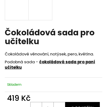
a
j
í
t
Čokoládová sada pro
?
učitelku
Čokoládové věnování, notýsek, pero, květina.
HLEDAT
Podobná sada -
čokoládová sada pro paní
učitelku
D
o
Skladem
p
o
419 Kč
r
u
Měrná