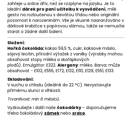
zahřeje u srdce dřív, než se rozplyne na jazyku. Je to
ideální
dárek pro paní učitelku k vysvědčení
, milé
gesto na rozloučenou s devátou třídou nebo originální
pozornost k narozeninám. Vše je vkusně naaranžováno v
dárkové krabičce s papírovou slámou, takže se nemusíte
starat o žádné další balení.
Složení:
Hořká čokoláda:
kakao 59,5 %, cukr, kakaové máslo,
sójový lecitin, přírodní výtažek z vanilky (výrobky mohou
obsahovat stopy mléka a skořápkových
plodů). Emulgátor: E322.
Alergeny
:
mléko. Barva
:
může
obsahovat - E102, E555, E172, E132, E110, E129, E551, E133.
Skladování:
V suchu a chladu (ideálně do 22 °C). Nevystavujte
přímému slunci a vlhkosti.
Trvanlivost: min 6 měsíců.
Vyzkoušejte i další naše
čokodárky
– doporučujeme
třeba čokoládový
zámek
nebo
srdce
.