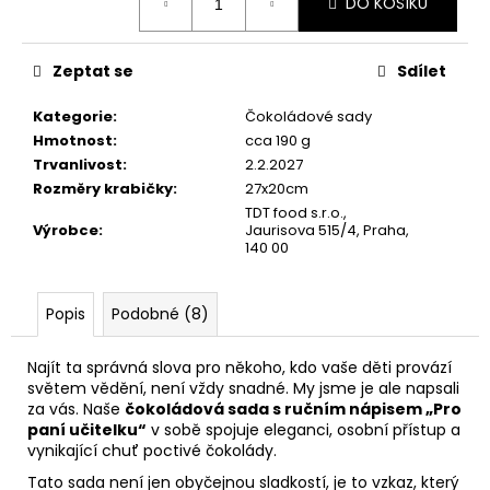
č
DO KOŠÍKU
cena:
u
j
Zeptat se
Sdílet
e
m
Kategorie
:
Čokoládové sady
e
Hmotnost
:
cca 190 g
Trvanlivost
:
2.2.2027
Rozměry krabičky
:
27x20cm
TDT food s.r.o.,
Výrobce
:
Jaurisova 515/4, Praha,
140 00
Popis
Podobné (8)
Najít ta správná slova pro někoho, kdo vaše děti provází
světem vědění, není vždy snadné. My jsme je ale napsali
za vás. Naše
čokoládová sada s ručním nápisem „Pro
paní učitelku“
v sobě spojuje eleganci, osobní přístup a
vynikající chuť poctivé čokolády.
Tato sada není jen obyčejnou sladkostí, je to vzkaz, který