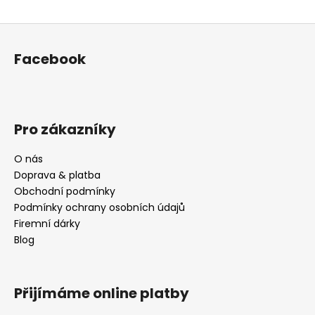
Z
á
Facebook
p
a
t
í
Pro zákazníky
O nás
Doprava & platba
Obchodní podmínky
Podmínky ochrany osobních údajů
Firemní dárky
Blog
Přijímáme online platby