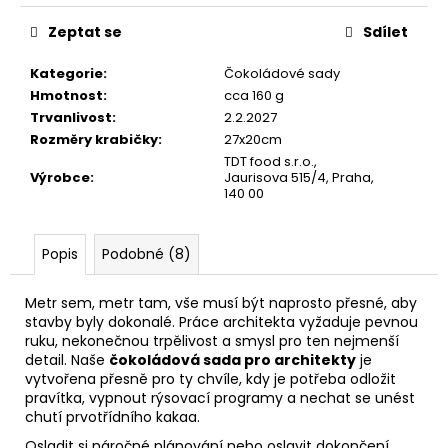
č
u
Zeptat se
Sdílet
j
e
Kategorie
:
Čokoládové sady
m
Hmotnost
:
cca 160 g
e
Trvanlivost
:
2.2.2027
Rozměry krabičky
:
27x20cm
TDT food s.r.o.,
Výrobce
:
Jaurisova 515/4, Praha,
140 00
Popis
Podobné (8)
Metr sem, metr tam, vše musí být naprosto přesné, aby
stavby byly dokonalé. Práce architekta vyžaduje pevnou
ruku, nekonečnou trpělivost a smysl pro ten nejmenší
detail. Naše
čokoládová sada pro architekty
je
vytvořena přesně pro ty chvíle, kdy je potřeba odložit
pravítka, vypnout rýsovací programy a nechat se unést
chutí prvotřídního kakaa.
Osladit si náročné plánování nebo oslavit dokončení