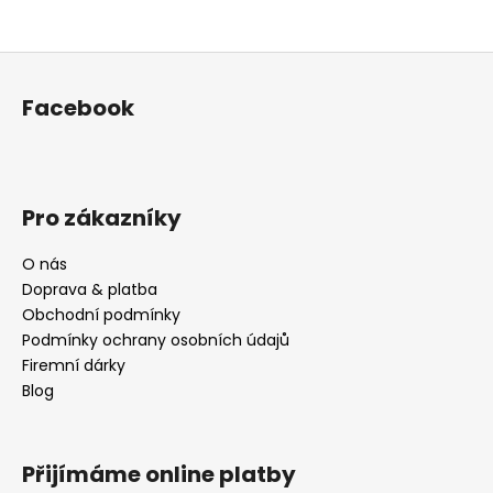
Z
á
Facebook
p
a
t
í
Pro zákazníky
O nás
Doprava & platba
Obchodní podmínky
Podmínky ochrany osobních údajů
Firemní dárky
Blog
Přijímáme online platby