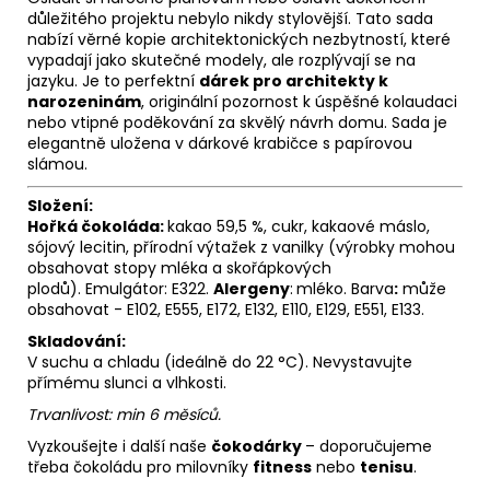
důležitého projektu nebylo nikdy stylovější. Tato sada
nabízí věrné kopie architektonických nezbytností, které
vypadají jako skutečné modely, ale rozplývají se na
jazyku. Je to perfektní
dárek pro architekty k
narozeninám
, originální pozornost k úspěšné kolaudaci
nebo vtipné poděkování za skvělý návrh domu. Sada je
elegantně uložena v dárkové krabičce s papírovou
slámou.
Složení:
Hořká čokoláda:
kakao 59,5 %, cukr, kakaové máslo,
sójový lecitin, přírodní výtažek z vanilky (výrobky mohou
obsahovat stopy mléka a skořápkových
plodů). Emulgátor: E322.
Alergeny
:
mléko. Barva
:
může
obsahovat - E102, E555, E172, E132, E110, E129, E551, E133.
Skladování:
V suchu a chladu (ideálně do 22 °C). Nevystavujte
přímému slunci a vlhkosti.
Trvanlivost: min 6 měsíců.
Vyzkoušejte i další naše
čokodárky
– doporučujeme
třeba čokoládu pro milovníky
fitness
nebo
tenisu
.