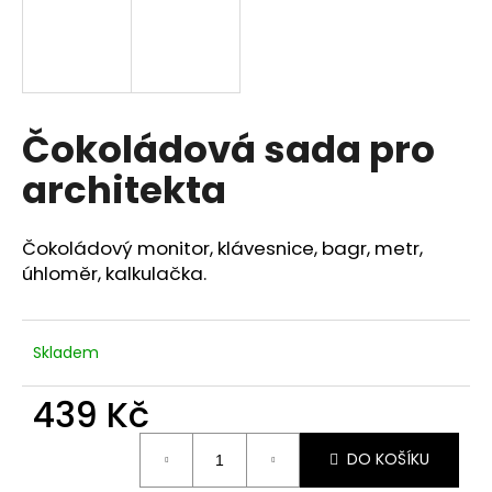
a
j
í
t
Čokoládová sada pro
?
architekta
Čokoládový monitor, klávesnice, bagr, metr,
HLEDAT
úhloměr, kalkulačka.
D
Skladem
o
p
439 Kč
o
Měrná
r
DO KOŠÍKU
cena:
u