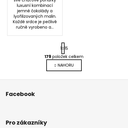
luxusní kombinací
jemné čokolády a
lyofilizovaných malin.
Každé srdce je pečlivě
ručně vyrobeno a...
S
1
15
t
r
179
položek celkem
O
á
v
NAHORU
n
l
k
o
á
Z
v
d
á
á
a
Facebook
n
p
c
í
í
a
p
t
r
í
v
Pro zákazníky