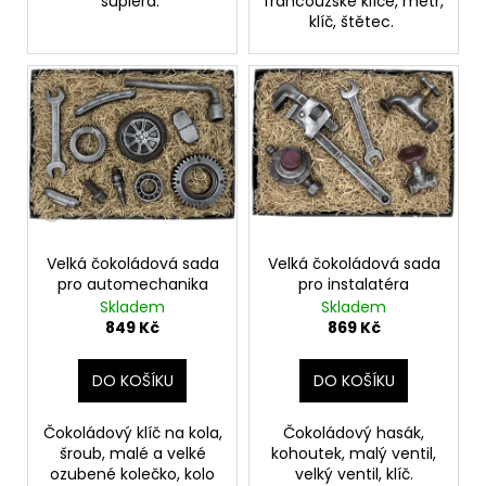
šuplera.
francouzské klíče, metr,
klíč, štětec.
Velká čokoládová sada
Velká čokoládová sada
pro automechanika
pro instalatéra
Skladem
Skladem
849 Kč
869 Kč
DO KOŠÍKU
DO KOŠÍKU
Čokoládový klíč na kola,
Čokoládový hasák,
šroub, malé a velké
kohoutek, malý ventil,
ozubené kolečko, kolo
velký ventil, klíč.