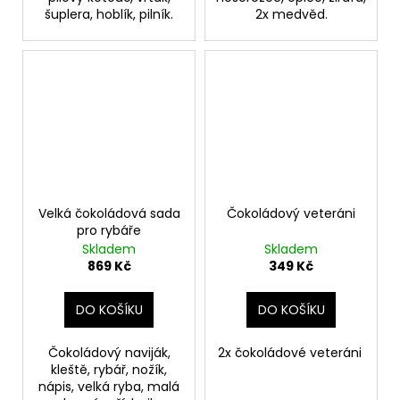
šuplera, hoblík, pilník.
2x medvěd.
Velká čokoládová sada
Čokoládový veteráni
pro rybáře
Skladem
Skladem
869 Kč
349 Kč
DO KOŠÍKU
DO KOŠÍKU
Čokoládový naviják,
2x čokoládové veteráni
kleště, rybář, nožík,
nápis, velká ryba, malá