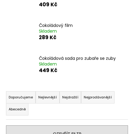
č
409 Kč
u
j
e
Čokoládový film
m
Skladem
e
289 Kč
Čokoládová sada pro zubaře se zuby
Skladem
449 Kč
Ř
a
Doporučujeme
Nejlevnější
Nejdražší
Nejprodávanější
z
Abecedně
e
n
í
OTEVŘÍT FILTR