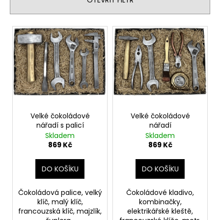
p
r
V
o
ý
d
p
u
i
k
s
t
p
ů
r
o
Velké čokoládové
Velké čokoládové
nářadí s palicí
nářadí
d
Skladem
Skladem
u
869 Kč
869 Kč
k
t
DO KOŠÍKU
DO KOŠÍKU
ů
Čokoládová palice, velký
Čokoládové kladivo,
klíč, malý klíč,
kombinačky,
francouzská klíč, majzlík,
elektrikářské kleště,