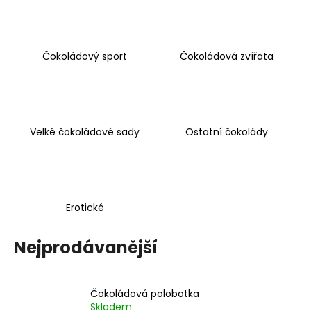
a
j
í
Čokoládový sport
Čokoládová zvířata
t
?
Velké čokoládové sady
Ostatní čokolády
HLEDAT
Erotické
D
o
Nejprodávanější
p
o
r
Čokoládová polobotka
u
Skladem