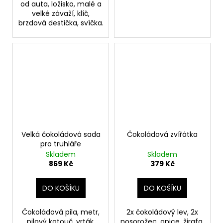
od auta, ložisko, malé a
velké závaží, klíč,
brzdová destička, svíčka.
Velká čokoládová sada
Čokoládová zvířátka
pro truhláře
Skladem
Skladem
869 Kč
379 Kč
DO KOŠÍKU
DO KOŠÍKU
Čokoládová pila, metr,
2x čokoládový lev, 2x
pilový kotouč, vrták,
nosorožec, opice, žirafa,