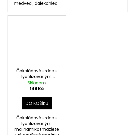
medvědi, dalekohled.
Čokoládové srdce s
lyofilizovanými
malinami
Skladem
149 Kč
DO KOŠÍKU
Čokoládové srdce s
lyofilizovanými
malinamiRozmazlete
své chuťové pohárky