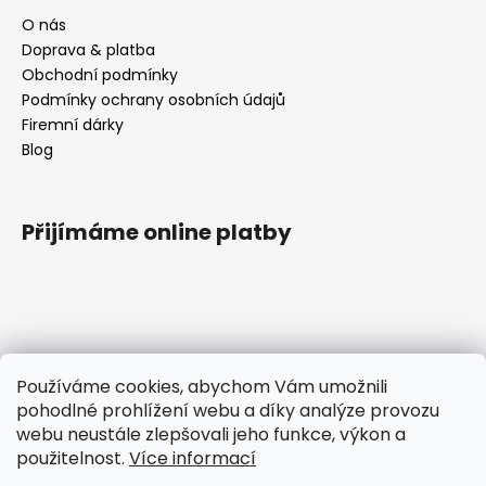
k
y
O nás
v
Doprava & platba
ý
Obchodní podmínky
p
Podmínky ochrany osobních údajů
i
Firemní dárky
s
Blog
u
Přijímáme online platby
Kontakt
Používáme cookies, abychom Vám umožnili
pohodlné prohlížení webu a díky analýze provozu
tomas
@
ttcokolada.cz
webu neustále zlepšovali jeho funkce, výkon a
+420 732675920
použitelnost.
Více informací
Čokoládové nářadí