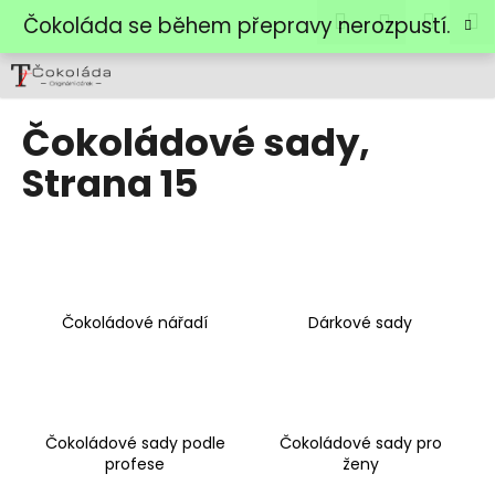
K
Přejít
Hledat
Náku
M
Přihlášen
Čokoláda se během přepravy nerozpustí.
na
o
obsah
Zpět
Zpět
košík
š
í
C
k
Čokoládové sady
,
o
Strana 15
p
o
t
ř
e
b
Čokoládové nářadí
Dárkové sady
u
j
e
t
Čokoládové sady podle
Čokoládové sady pro
e
profese
ženy
n