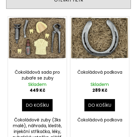
p
r
V
o
ý
d
p
u
i
k
s
t
p
ů
r
o
Čokoládová sada pro
Čokoládová podkova
zubaře se zuby
d
Skladem
Skladem
u
449 Kč
289 Kč
k
t
DO KOŠÍKU
DO KOŠÍKU
ů
Čokoládové zuby (3ks
Čokoládová podkova
malé), náhrada, kleště,
injekční stříkačka, léky,