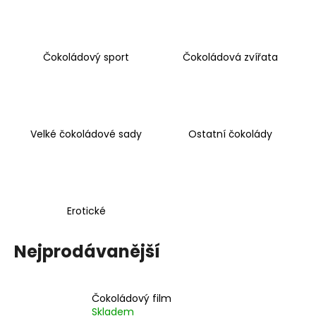
a
j
í
Čokoládový sport
Čokoládová zvířata
t
?
Velké čokoládové sady
Ostatní čokolády
HLEDAT
Erotické
D
o
Nejprodávanější
p
o
r
Čokoládový film
u
Skladem