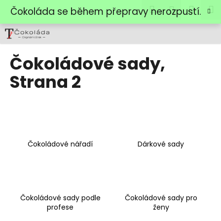
K
Přejít
Hledat
Náku
M
Přihlášen
Čokoláda se během přepravy nerozpustí.
na
o
obsah
Zpět
Zpět
košík
š
í
C
k
Čokoládové sady
,
o
Strana 2
p
o
t
ř
e
b
Čokoládové nářadí
Dárkové sady
u
j
e
t
Čokoládové sady podle
Čokoládové sady pro
e
profese
ženy
n