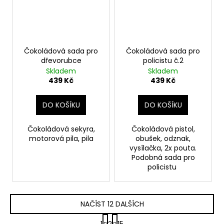
Čokoládová sada pro
Čokoládová sada pro
dřevorubce
policistu č.2
Skladem
Skladem
439 Kč
439 Kč
DO KOŠÍKU
DO KOŠÍKU
Čokoládová sekyra,
Čokoládová pistol,
motorová pila, pila
obušek, odznak,
vysílačka, 2x pouta.
Podobná sada pro
policistu
NAČÍST 12 DALŠÍCH
S
1
2
15