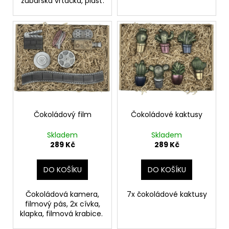
zubařská vrtačka, plášť.
Čokoládový film
Čokoládové kaktusy
Skladem
Skladem
289 Kč
289 Kč
DO KOŠÍKU
DO KOŠÍKU
Čokoládová kamera,
7x čokoládové kaktusy
filmový pás, 2x cívka,
klapka, filmová krabice.