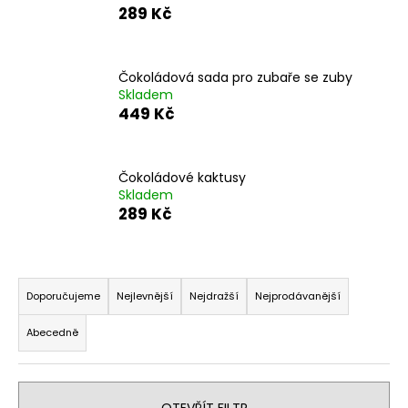
č
289 Kč
u
j
e
Čokoládová sada pro zubaře se zuby
m
Skladem
e
449 Kč
Čokoládové kaktusy
Skladem
289 Kč
Ř
a
Doporučujeme
Nejlevnější
Nejdražší
Nejprodávanější
z
Abecedně
e
n
í
OTEVŘÍT FILTR