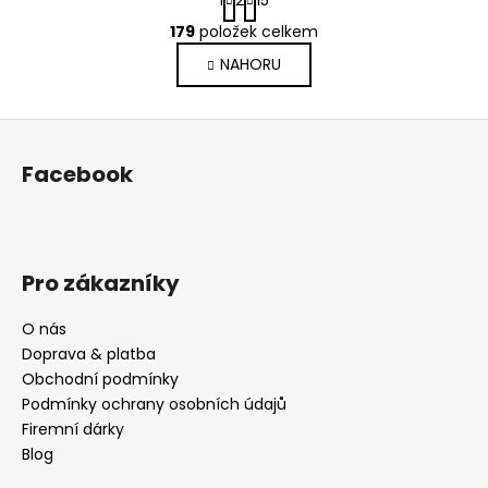
t
O
r
179
položek celkem
v
á
NAHORU
l
n
k
á
o
d
Z
v
a
á
á
c
Facebook
n
p
í
í
p
a
r
t
v
í
Pro zákazníky
k
y
v
O nás
ý
Doprava & platba
p
Obchodní podmínky
i
Podmínky ochrany osobních údajů
s
Firemní dárky
u
Blog